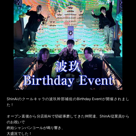
ShinAiのクールキャラの波玖幹部補佐のBirthday Eventが開催されまし
た！
オープン直後から分店前Aiで切磋琢磨してきた仲間達、ShinAi従業員から
のお祝いで
終始シャンパンコールが鳴り響き、
大盛況でした！