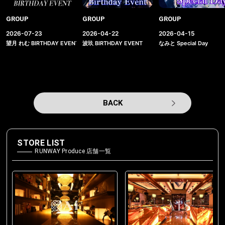
GROUP
GROUP
GROUP
2026-07-23
2026-04-22
2026-04-15
望月 れむ BIRTHDAY EVENT
波玖 BIRTHDAY EVENT
なみと Special Day
BACK
STORE LIST
RUNWAY Produce 店舗一覧