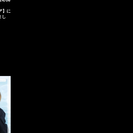
24/06
ビア】に
まし