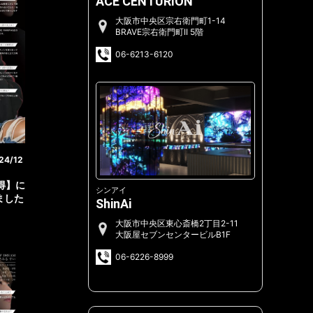
ACE CENTURION
大阪市中央区宗右衛門町1-14
BRAVE宗右衛門町II 5階
06-6213-6120
24/12
ロ得】に
シンアイ
ました
ShinAi
大阪市中央区東心斎橋2丁目2-11
大阪屋セブンセンタービルB1F
06-6226-8999