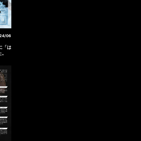
24/06
】に「は
た。