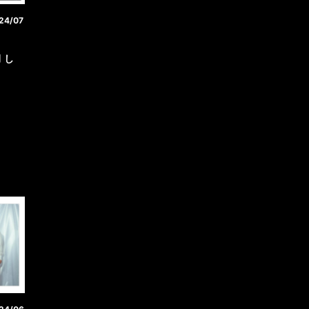
24/07
 し