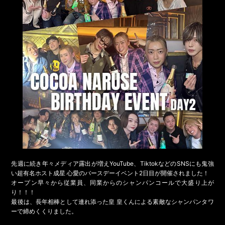
先週に続き年々メディア露出が増えYouTube、TiktokなどのSNSにも鬼強
い超有名ホスト成星 心愛のバースデーイベント2日目が開催されました！
オープン早々から従業員、同業からのシャンパンコールで大盛り上が
り！！！
最後は、長年相棒として連れ添った皇 皇くんによる素敵なシャンパンタワ
ーで締めくくりました。