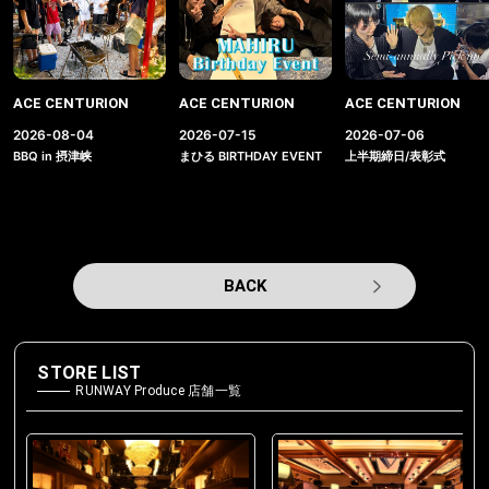
ACE CENTURION
ACE CENTURION
ACE CENTURION
2026-08-04
2026-07-15
2026-07-06
BBQ in 摂津峡
まひる BIRTHDAY EVENT
上半期締日/表彰式
BACK
STORE LIST
RUNWAY Produce 店舗一覧