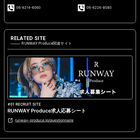
06-6214-6060
06-6226-8580
RELATED SITE
RUNWAY Produce関連サイト
#01 RECRUIT SITE
RUNWAY Produce求人応募シート
runway-produce.jp/questionnaire