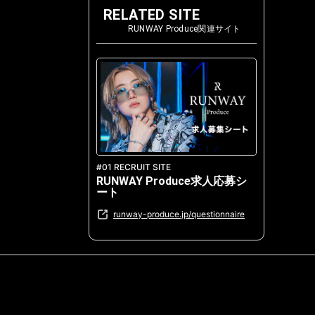
RELATED SITE
RUNWAY Produce関連サイト
#01 RECRUIT SITE
RUNWAY Produce求人応募シ
ート
runway-produce.jp/questionnaire